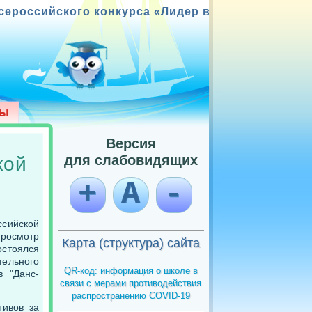
кого конкурса «Лидер в образовании»; Победит
Версия
для слабовидящих
кой
+
А
-
сийской
просмотр
Карта (структура) сайта
стоялся
ельного
QR-код: информация о школе в
в "Данс-
связи с мерами противодействия
распространению COVID-19
тивов за