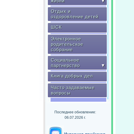
жизни
▼
Отдых и
оздоровление детей
ШСК
Электронное
родительское
собрание
Социальное
партнерство
▼
Книга добрых дел
Часто задаваемые
вопросы
Последнее обновление:
06.07.2026 г.