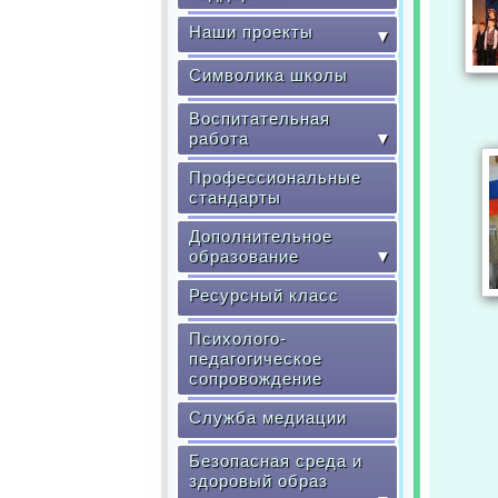
Наши проекты
▼
Символика школы
Воспитательная
работа
▼
Профессиональные
стандарты
Дополнительное
образование
▼
Ресурсный класс
Психолого-
педагогическое
сопровождение
Служба медиации
Безопасная среда и
здоровый образ