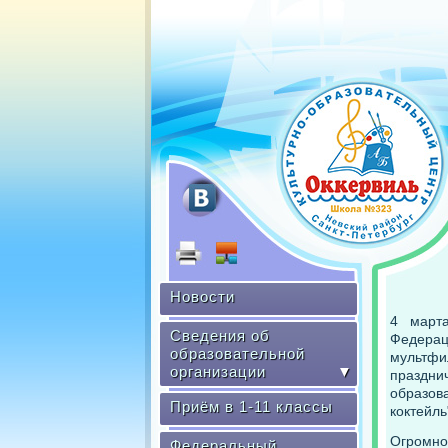
Новости
4 март
Сведения об
Федерац
образовательной
мультфи
организации
▼
праздн
образов
Приём в 1-11 классы
коктейль
Огромно
Федеральный