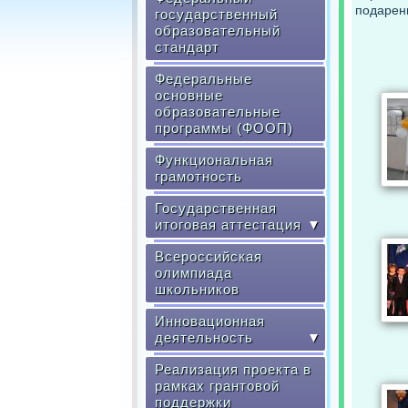
подарен
государственный
образовательный
стандарт
Федеральные
основные
образовательные
программы (ФООП)
Функциональная
грамотность
Государственная
итоговая аттестация
▼
Всероссийская
олимпиада
школьников
Инновационная
деятельность
▼
Реализация проекта в
рамках грантовой
поддержки