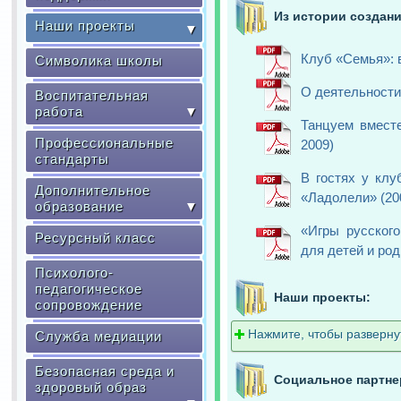
Из истории создани
Наши проекты
▼
Клуб «Семья»: в
Символика школы
О деятельности
Воспитательная
работа
▼
Танцуем вместе
Профессиональные
2009)
стандарты
В гостях у клу
Дополнительное
«Ладолели» (20
образование
▼
«Игры русского
Ресурсный класс
для детей и род
Психолого-
педагогическое
Наши проекты:
сопровождение
Нажмите, чтобы разверн
Служба медиации
Безопасная среда и
Социальное партне
здоровый образ