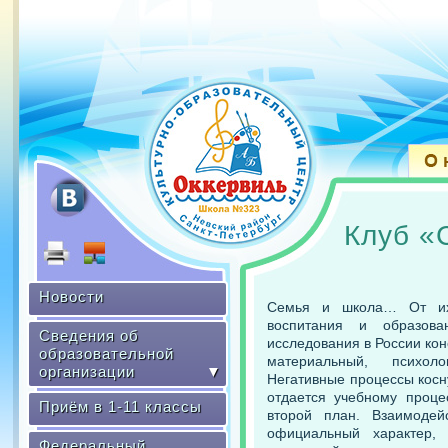
Клуб «
Новости
Семья и школа… От их 
воспитания и образова
Сведения об
исследования в России кон
образовательной
материальный, психоло
организации
▼
Негативные процессы косн
отдается учебному проце
Приём в 1-11 классы
второй план. Взаимоде
официальный характер,
Федеральный