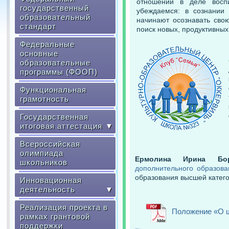
отношений в деле восп
государственный
убеждаемся: в сознании
образовательный
начинают осознавать свою
стандарт
поиск новых, продуктивных
Федеральные
основные
образовательные
программы (ФООП)
Функциональная
грамотность
Государственная
итоговая аттестация
▼
Всероссийская
олимпиада
Ермолина Ирина Бор
школьников
дополнительного образова
образования высшей катего
Инновационная
деятельность
▼
Реализация проекта в
Положение «О 
рамках грантовой
поддержки