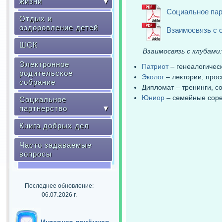
жизни
▼
Социальное пар
Отдых и
оздоровление детей
Взаимосвязь с 
ШСК
Взаимосвязь с клубами:
Электронное
Патриот
– генеалогичес
родительское
Эколог
– лектории, прос
собрание
Дипломат – тренинги, с
Юниор
– семейные сор
Социальное
партнерство
▼
Книга добрых дел
Часто задаваемые
вопросы
Последнее обновление:
06.07.2026 г.