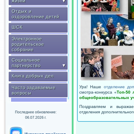
жизни
▼
Отдых и
оздоровление детей
ШСК
Электронное
родительское
собрание
Социальное
партнерство
▼
Книга добрых дел
Ура! Наше
отделение доп
Часто задаваемые
смотра-конкурса «
Топ-50
вопросы
общеобразовательных уч
Поздравляем и выражае
отделения дополнительног
Последнее обновление:
06.07.2026 г.