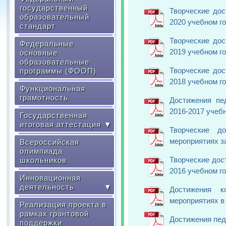
государственный
Творческие до
образовательный
2020 учебном г
стандарт
Творческие до
Федеральные
2019 учебном г
основные
образовательные
Творческие до
программы (ФООП)
2018 учебном г
Функциональная
грамотность
Достижения пе
2016-2017 учеб
Государственная
итоговая аттестация
▼
Творческие д
мероприятиях за
Всероссийская
олимпиада
Творческие дос
школьников
2016 учебном г
Инновационная
деятельность
▼
Достижения к
мероприятиях в
Реализация проекта в
рамках грантовой
Достижения пед
поддержки