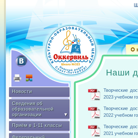
Школа – Победи
Наши д
Творческие до
Новости
2023 учебном г
Сведения об
Творческие до
образовательной
организации
▼
2022 учебном г
Приём в 1-11 классы
Творческие до
2021 учебном г
Федеральный