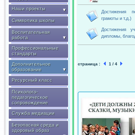
Наши проекты
▼
Достижения пе
грамоты и т.д.)
Символика школы
Достижения уч
Воспитательная
дипломы, благод
работа
▼
Профессиональные
стандарты
Дополнительное
страница :
1 / 4
образование
▼
Ресурсный класс
Психолого-
педагогическое
сопровождение
Служба медиации
Безопасная среда и
здоровый образ