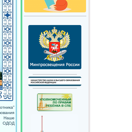
отника"
зования
у. Наше
са ОДОД