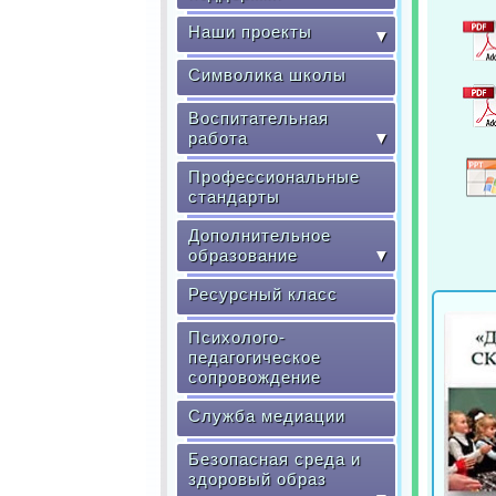
Наши проекты
▼
Символика школы
Воспитательная
работа
▼
Профессиональные
стандарты
Дополнительное
образование
▼
Ресурсный класс
Психолого-
педагогическое
сопровождение
Служба медиации
Безопасная среда и
здоровый образ