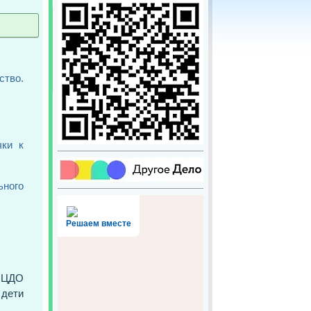
тво.
чки к
ного
Решаем вместе
ы ЦДО
 дети