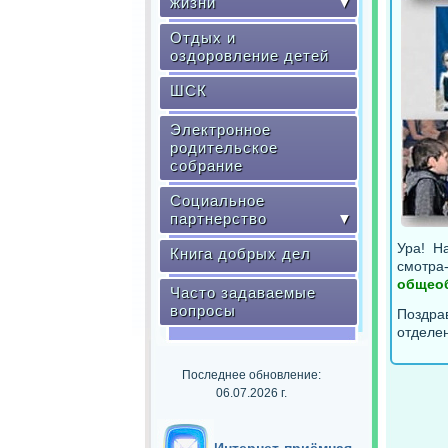
жизни
▼
Отдых и
оздоровление детей
ШСК
Электронное
родительское
собрание
Социальное
партнерство
▼
Ура! 
Книга добрых дел
смотра-
общеоб
Часто задаваемые
вопросы
Поздра
отделе
Последнее обновление:
06.07.2026 г.