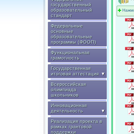
государственный
образовательный
Нажми
стандарт
Федеральные
основные
образовательные
программы (ФООП)
Функциональная
грамотность
Государственная
итоговая аттестация
▼
Всероссийская
олимпиада
школьников
Инновационная
деятельность
▼
Реализация проекта в
рамках грантовой
поддержки