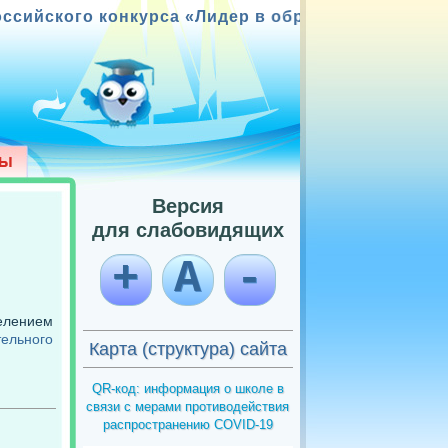
урса «Лидер в образовании»; Победитель конку
Версия
для слабовидящих
+
А
-
лением
ельного
Карта (структура) сайта
QR-код: информация о школе в
связи с мерами противодействия
распространению COVID-19