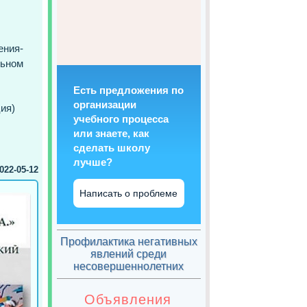
ния-
ьном
Есть предложения по
организации
ия)
учебного процесса
или знаете, как
сделать школу
лучше?
022-05-12
Написать о проблеме
Профилактика негативных
явлений среди
несовершеннолетних
Объявления