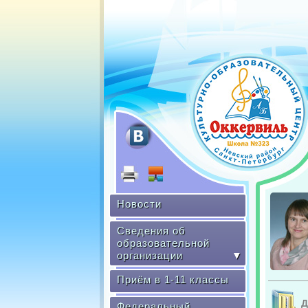
Новости
Сведения об
образовательной
организации
▼
Приём в 1-11 классы
Д
Федеральный